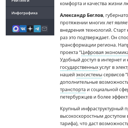
Рейтинги
комфорта и качества жизни л
Инфографика
Александр Беглов
, губернат
протяжении многих лет являе
внедрения технологий. Старт
раз это подтверждает. Он спо
трансформации региона. Нап
проекта “
Цифровая экономик
Удобный доступ в интернет и
государственных
услуг в элек
нашей
экосистемы
сервисов “
дополнительные возможности 
транспорта
и социальной сфер
петербуржцев и более эффект
Крупный инфраструктурный п
высокоскоростным доступом в
тарифа), что даст возможнос