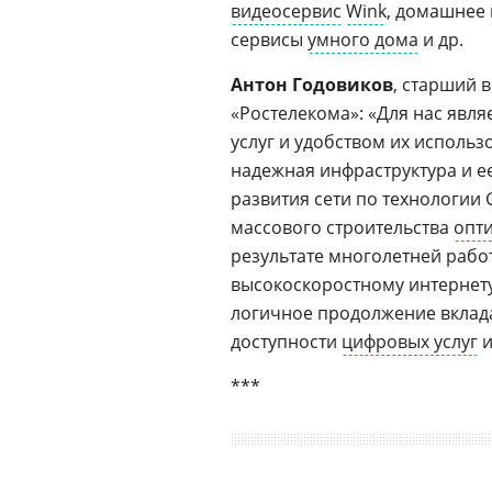
видеосервис
Wink
, домашнее
сервисы
умного дома
и др.
Антон Годовиков
, старший 
«Ростелекома»: «Для нас явл
услуг и удобством их использ
надежная инфраструктура и 
развития сети по технологии 
массового строительства
опт
результате многолетней рабо
высокоскоростному интернету 
логичное продолжение вклад
доступности
цифровых услуг
и
***