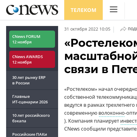
ТЕЛЕКОМ
CNews
|
31 октября 2022 10:05
ПОД
Аналитика
CNews FORUM
«Ростелеко
12 ноября
Конференци
масштабной
CNews AWARDS
Маркет
12 ноября
связи в Пет
Техника
30 лет рынку ERP
ТВ
в России
«Ростелеком» начал очередн
Главные
собственной телекоммуникаци
ИТ-сценарии
2026
ведутся в рамках трехлетнего
современную
волоконно
-опт
10 лет российского
). Компания планирует
инвест
бэкапа
CNews сообщили представите
Российские ПАКи