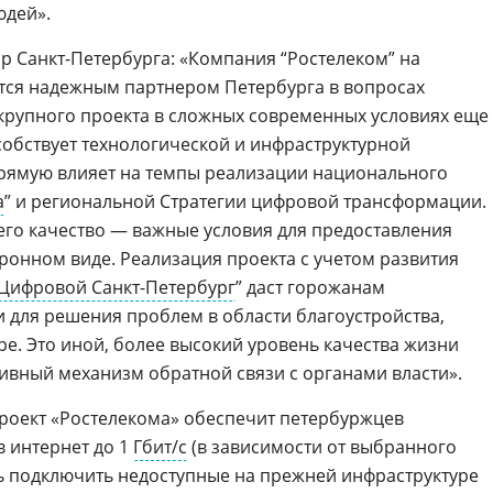
юдей».
ор Санкт-Петербурга: «Компания “Ростелеком” на
тся надежным партнером Петербурга в вопросах
 крупного проекта в сложных современных условиях еще
собствует технологической и инфраструктурной
рямую влияет на темпы реализации национального
а
” и региональной Стратегии цифровой трансформации.
 его качество — важные условия для предоставления
тронном виде. Реализация проекта с учетом развития
Цифровой Санкт-Петербург
” даст горожанам
для решения проблем в области благоустройства,
е. Это иной, более высокий уровень качества жизни
ивный механизм обратной связи с органами власти».
роект «Ростелекома» обеспечит петербуржцев
 интернет до 1
Гбит/с
(в зависимости от выбранного
ть подключить недоступные на прежней инфраструктуре