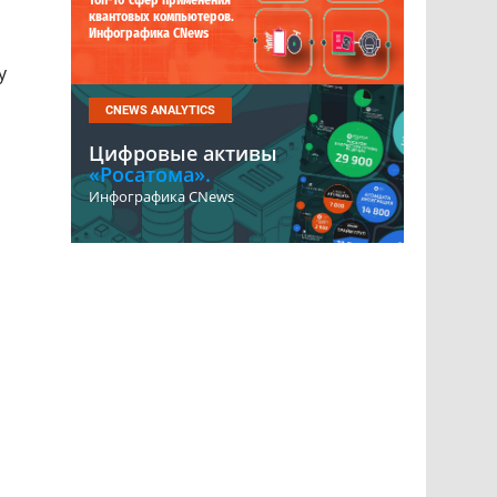
Топ-10 сфер применения
квантовых компьютеров.
Инфографика CNews
у
CNEWS ANALYTICS
Цифровые активы
«Росатома».
Инфографика CNews