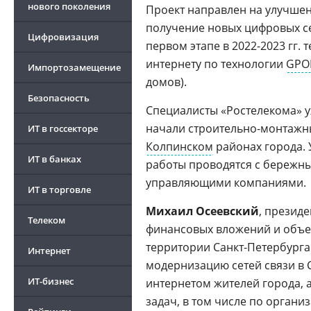
нового поколения
Проект направлен на улучшен
получение новых цифровых се
Цифровизация
первом этапе в 2022-2023 гг
интернету по технологии
GPO
Импортозамещение
домов).
Безопасность
Специалисты «Ростелекома» у
начали строительно-монтажн
ИТ в госсекторе
Колпинском
районах города. 
ИТ в банках
работы проводятся с бережны
управляющими компаниями.
ИТ в торговле
Михаил Осеевский
, презид
Телеком
финансовых вложений и объе
территории Санкт-Петербурга
Интернет
модернизацию сетей связи в 
ИТ-бизнес
интернетом жителей города, 
задач, в том числе по орган