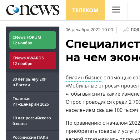
ТЕЛЕКОМ
CNews
|
06 декабря 2022 10:00
ПОД
Аналитика
CNews FORUM
Специалист
12 ноября
Конференци
на чем экон
CNews AWARDS
Маркет
12 ноября
Техника
билайн бизнес
с помощью соб
30 лет рынку ERP
ТВ
в России
«Мобильные опросы» провел
чтобы выяснить какие измен
Главные
Опрос проводился среди 2 70
ИТ-сценарии
2026
населением свыше 100 тысяч 
10 лет российского
По сравнению с началом 2022
бэкапа
приобретать товары и услуги:
Российские ПАКи
весной отказывались от поку