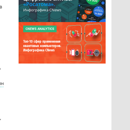
«Росатома».
в
Инфографика CNews
CNEWS ANALYTICS
Топ-10 сфер применения
квантовых компьютеров.
Инфографика CNews
%
ян
,