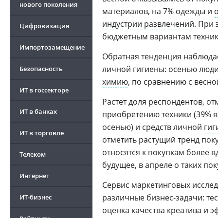
нового поколения
материалов, на 7% одежды и
индустрии развлечений
. При
Цифровизация
бюджетным вариантам техни
Импортозамещение
Обратная тенденция наблюдае
личной гигиены: осенью люд
Безопасность
химию
, по сравнению с весно
ИТ в госсекторе
Растет доля респондентов, о
ИТ в банках
приобретению техники (39% ве
осенью) и средств личной
гиг
ИТ в торговле
отметить растущий тренд пок
относятся к покупкам более в
Телеком
будущее, в апреле о таких по
Интернет
Сервис маркетинговых иссле
различные бизнес-задачи: те
ИТ-бизнес
оценка качества креатива и э