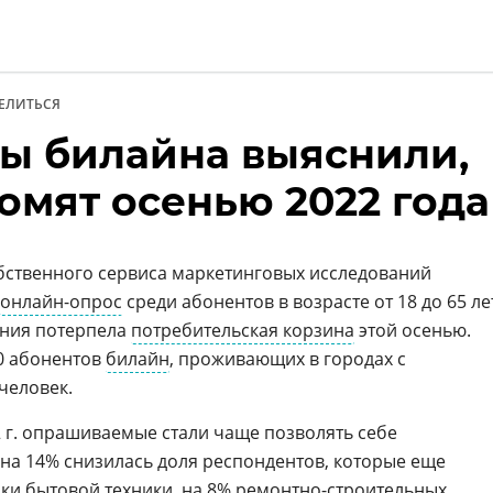
ЕЛИТЬСЯ
ы билайна выяснили,
и
омят осенью 2022 года
ственного сервиса маркетинговых исследований
онлайн-опрос
среди абонентов в возрасте от 18 до 65 ле
ения потерпела
потребительская корзина
этой осенью.
0 абонентов
билайн
, проживающих в городах с
человек.
 г. опрашиваемые стали чаще позволять себе
 на 14% снизилась доля респондентов, которые еще
пки бытовой техники, на 8% ремонтно-строительных