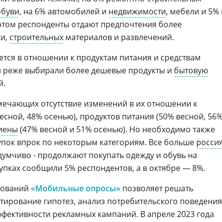
обуви
, на 6% автомобилей и
недвижимости
, мебели и 5% 
 этом респонденты отдают предпочтения более
ки,
строительных
материалов и развлечений.
тся в отношении к продуктам питания и средствам
и реже выбирали более дешевые продукты и
бытовую
й.
тмечающих отсутствие изменений в их отношении к
сной, 48% осенью), продуктов питания (50% весной, 56
иены
(47% весной и 51% осенью). Но необходимо также
упок впрок по некоторым категориям. Все больше
росси
думчиво - продолжают покупать одежду и обувь на
купках сообщили 5% респондентов, а в октябре — 8%.
дований
«Мобильные опросы»
позволяет решать
стирование гипотез, анализ потребительского поведения
ффективности рекламных кампаний. В апреле 2023 года