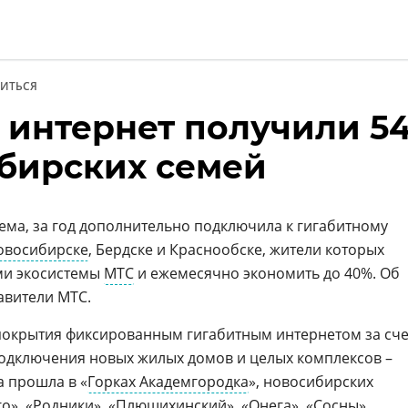
ИТЬСЯ
 интернет получили 5
и
ибирских семей
тема, за год дополнительно подключила к гигабитному
овосибирске
, Бердске и Краснообске, жители которых
ми экосистемы
МТС
и ежемесячно экономить до 40%. Об
авители МТС.
окрытия фиксированным гигабитным интернетом за сче
подключения новых жилых домов и целых комплексов –
 прошла в «
Горках Академгородка
», новосибирских
», «Родники», «Плющихинский», «Онега», «Сосны»,