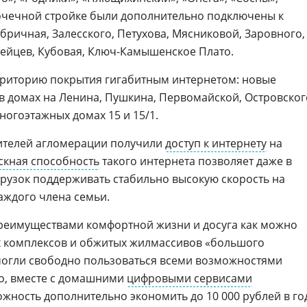
точечной стройке были дополнительно подключены к
бричная, Залесского, Петухова, Мясниковой, Заровного,
дейцев, Кубовая, Ключ-Камышенское Плато.
риторию покрытия гигабитным интернетом: новые
в домах на Ленина, Пушкина, Первомайской, Островског
ногоэтажных домах 15 и 15/1.
 жителей агломерации получили
доступ к интернету
на
скная способность
такого интернета позволяет даже в
рузок поддерживать стабильно высокую скорость на
аждого члена семьи.
реимуществами комфортной жизни и досуга как можно
 комплексов и обжитых жилмассивов «большого
могли свободно пользоваться всеми возможностями
го, вместе с домашними
цифровыми сервисами
ность дополнительно экономить до 10 000 рублей в го