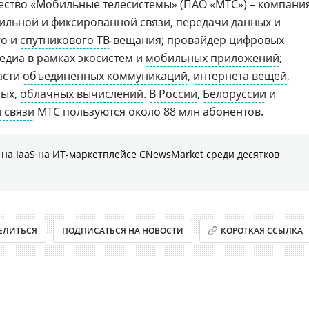
ство «Мобильные телесистемы» (ПАО «МТС») – компани
ильной и фиксированной связи, передачи данных и
го и
спутникового ТВ
-вещания; провайдер цифровых
едиа в рамках экосистем и
мобильных приложений
;
асти
объединенных коммуникаций
,
интернета вещей
,
ных,
облачных вычислений
.
В России
,
Белоруссии
и
 связи
МТС пользуются около 88 млн абонентов.
на IaaS на ИТ-маркетплейсе CNewsMarket среди десятков
ЕЛИТЬСЯ
ПОДПИСАТЬСЯ НА НОВОСТИ
КОРОТКАЯ ССЫЛКА