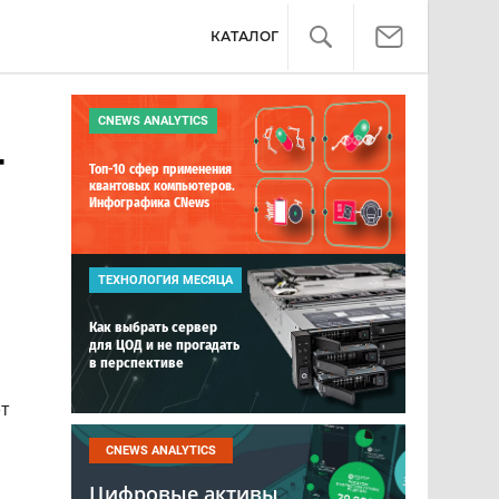
КАТАЛОГ
CNEWS ANALYTICS
4
Топ-10 сфер применения
квантовых компьютеров.
Инфографика CNews
ТЕХНОЛОГИЯ МЕСЯЦА
Как выбрать сервер
для ЦОД и не прогадать
в перспективе
т
CNEWS ANALYTICS
Цифровые активы