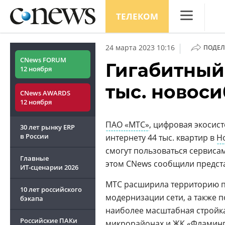
ТЕЛЕКОМ
CNews
|
24 марта 2023 10:16
ПОДЕЛ
Аналитика
CNews FORUM
Гигабитный
12 ноября
Конференци
тыс. новос
CNews AWARDS
Маркет
12 ноября
Техника
ПАО «МТС»
, цифровая экосис
30 лет рынку ERP
ТВ
в России
интернету 44 тыс. квартир в
Н
смогут пользоваться сервиса
Главные
этом CNews сообщили предст
ИТ-сценарии
2026
МТС расширила территорию п
10 лет российского
модернизации сети, а также 
бэкапа
наиболее масштабная стройка
Российские ПАКи
микрорайонах и ЖК «Фламинго