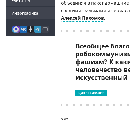
Рейтинги
объединяя в пакет домашние
свежими фильмами и сериалам
Инфографика
Алексей Пахомов
.
Всеобщее благо
робокоммунизм
фашизм? К как
человечество в
искусственный
ЦИФРОВИЗАЦИЯ
***