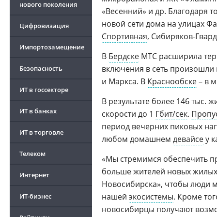
нового поколения
«Весенний» и др. Благодаря 
новой сети дома на улицах Фа
Цифровизация
Спортивная
, Сибиряков-Гвар
Импортозамещение
В
Бердске
МТС расширила тер
включения в сеть произошли 
Безопасность
и Маркса. В
Краснообске
– в м
ИТ в госсекторе
В результате более 146 тыс.
ИТ в банках
скорости до 1
Гбит/сек
.
Пропу
период вечерних пиковых наг
ИТ в торговле
любом домашнем
девайсе
у к
Телеком
«Мы стремимся обеспечить п
больше жителей новых жилых
Интернет
Новосибирска», чтобы люди 
нашей
экосистемы
. Кроме то
ИТ-бизнес
новосибирцы получают возмож