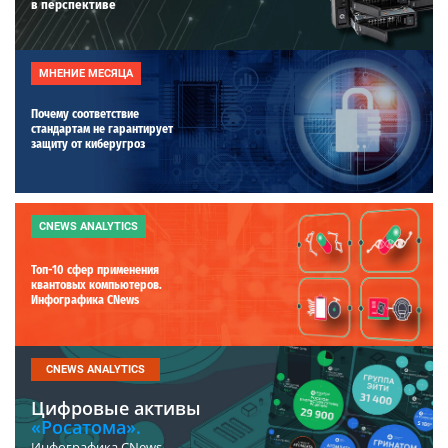
в перспективе
МНЕНИЕ МЕСЯЦА
Почему соответствие
стандартам не гарантирует
защиту от киберугроз
CNEWS ANALYTICS
Топ-10 сфер применения
квантовых компьютеров.
Инфографика CNews
CNEWS ANALYTICS
Цифровые активы
«Росатома».
Инфографика CNews