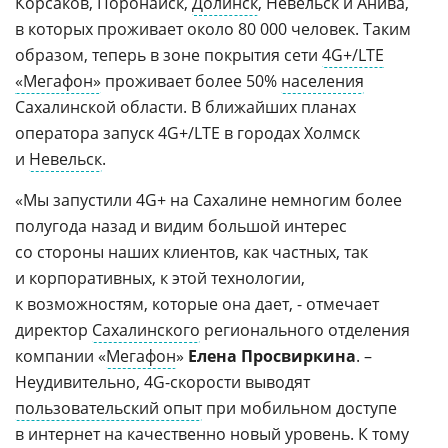
Корсаков, Поронайск,
Долинск
, Невельск и Анива,
в которых проживает около 80 000 человек. Таким
образом, теперь в зоне покрытия сети
4G+/LTE
«Мегафон»
проживает более 50%
населения
Сахалинской области. В ближайших планах
оператора запуск 4G+/LTE в городах Холмск
и
Невельск
.
«Мы запустили 4G+ на Сахалине немногим более
полугода назад и видим большой интерес
со стороны наших клиентов, как частных, так
и корпоративных, к этой технологии,
к возможностям, которые она дает, - отмечает
директор
Сахалинского
регионального отделения
компании «
Мегафон
»
Елена Просвиркина
. –
Неудивительно, 4G-скорости выводят
пользовательский опыт
при мобильном доступе
в интернет на качественно новый уровень. К тому