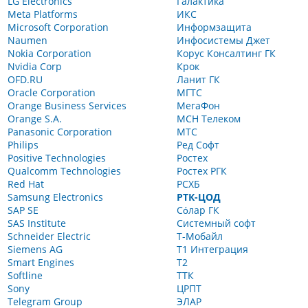
LG Electronics
Галактика
Meta Platforms
ИКС
Microsoft Corporation
Информзащита
Naumen
Инфосистемы Джет
Nokia Corporation
Корус Консалтинг ГК
Nvidia Corp
Крок
OFD.RU
Ланит ГК
Oracle Corporation
МГТС
Orange Business Services
МегаФон
Orange S.A.
МСН Телеком
Panasonic Corporation
МТС
Philips
Ред Софт
Positive Technologies
Ростех
Qualcomm Technologies
Ростех РГК
Red Hat
РСХБ
Samsung Electronics
РТК-ЦОД
SAP SE
Сόлар ГК
SAS Institute
Системный софт
Schneider Electric
Т-Мобайл
Siemens AG
Т1 Интеграция
Smart Engines
Т2
Softline
ТТК
Sony
ЦРПТ
Telegram Group
ЭЛАР