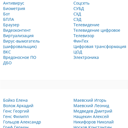
Антивирус
Соцсеть
Биометрия
СУБД
Бот
СХД
БПЛА
СЭД
Браузер
Телевидение
Видеоконтент
Телевидение цифровое
Виртуализация
Телевизор
Вирус-вымогатель
ФинТех
(шифровальщик)
Цифровая трансформация
ВКС
ЦОД
Вредоносное ПО
Электроника
ДБО
Бойко Елена
Маевский Игорь
Волож Аркадий
Маевский Леонид
Генс Георгий
Медведев Дмитрий
Генс Филипп
Нащекин Алексей
Гольцов Александр
Никифоров Николай
Греф Герман
Носков Константин