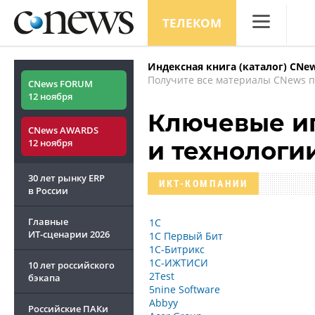
ТЕЛЕКОМ
CNews
Индексная книга (каталог) CNe
Аналитика
Получите все материалы CNews п
CNews FORUM
12 ноября
Конференци
Ключевые иг
CNews AWARDS
Маркет
12 ноября
и технологи
Техника
30 лет рынку ERP
ИКТ-КОМПАНИИ
ТВ
в России
Главные
1С
ИТ-сценарии
2026
1С Первый Бит
1С-Битрикс
1С-ИЖТИСИ
10 лет российского
2Test
бэкапа
5nine Software
Abbyy
Российские ПАКи