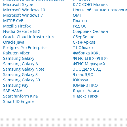
Microsoft Skype
КИС СОЮ Москвы
Microsoft Windows 10
Новые облачные технолог
Microsoft Windows 7
ОМП
MITRE CVE
Платон
Mozilla Firefox
Ред ОС
Nvidia GeForce GTX
Сбербанк Онлайн
Oracle Cloud Infrastructure
СберБизнес
Oracle Java
Скан-Архив
Postgres Pro Enterprise
Т1 Облако
Rakuten Viber
Фабрика XBRL
Samsung Galaxy
ФГИС ЕПГУ (РПГУ)
Samsung Galaxy A
ФГИС Меркурий
Samsung Galaxy Note
ЭОС Дело СЭД
Samsung Galaxy S
Этлас ЭДО
Samsung Galaxy S9
ЮKassa
Samsung Pay
ЮМани НКО
SAP HANA
Яндекс.Алиса
SearchInform КИБ
Яндекс.Такси
Smart ID Engine