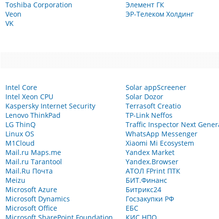
Toshiba Corporation
Элемент ГК
Veon
ЭР-Телеком Холдинг
VK
Intel Core
Solar appScreener
Intel Xeon CPU
Solar Dozor
Kaspersky Internet Security
Terrasoft Creatio
Lenovo ThinkPad
TP-Link Neffos
LG ThinQ
Traffic Inspector Next Gener
Linux OS
WhatsApp Messenger
M1Cloud
Xiaomi Mi Ecosystem
Mail.ru Maps.me
Yandex Market
Mail.ru Tarantool
Yandex.Browser
Mail.Ru Почта
АТОЛ FPrint ПТК
Meizu
БИТ.Финанс
Microsoft Azure
Битрикс24
Microsoft Dynamics
Госзакупки РФ
Microsoft Office
ЕБС
Microsoft SharePoint Foundation
КИС НПО