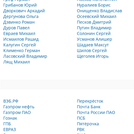
Грибанов Юрий
Нуралиев Борис
Дворкович Аркадий
Онищенко Владислав
Дергунова Ольга
Осеевский Михаил
Дзвинко Роман
Песков Дмитрий
Дуров Павел
Путин Владимир
Евраев Михаил
Солонин Сергей
Исмаилов Рашид
Усманов Алишер
Калугин Сергей
Шадаев Максут
Клименко Герман
Шилов Сергей
Ласовский Владимир
Щеголев Игорь
Лящ Михаил
ВЭБ.РФ
Перекрёсток
Газпром нефть
Почта Банк
Газпром ПАО
Почта России ПАО
Гознак
ПСБ
ГПБ
Пятёрочка
ЕВРАЗ
РВК