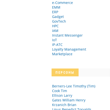
e-Commerce
EMM
ERP
Gadget
GovTech
HPC
IAM
Instant Messenger
IoT
IP-АТС
Loyalty Management
Marketplace
ПЕРСОНЫ
Berners-Lee Timothy (Tim)
Cook Tim
Ellison Larry
Gates William Henry
Krzanich Brian
Linus Benedict Torvalds