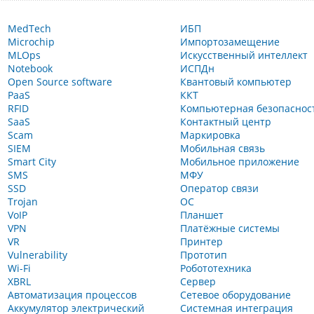
MedTech
ИБП
Microchip
Импортозамещение
MLOps
Искусственный интеллект
Notebook
ИСПДн
Open Source software
Квантовый компьютер
PaaS
ККТ
RFID
Компьютерная безопаснос
SaaS
Контактный центр
Scam
Маркировка
SIEM
Мобильная связь
Smart City
Мобильное приложение
SMS
МФУ
SSD
Оператор связи
Trojan
ОС
VoIP
Планшет
VPN
Платёжные системы
VR
Принтер
Vulnerability
Прототип
Wi-Fi
Робототехника
XBRL
Сервер
Автоматизация процессов
Сетевое оборудование
Аккумулятор электрический
Системная интеграция