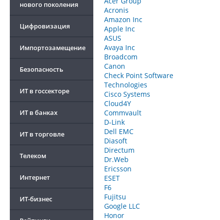
Acer Group
нового поколения
Acronis
Amazon Inc
Цифровизация
Apple Inc
ASUS
Avaya Inc
Импортозамещение
Broadcom
Canon
Безопасность
Check Point Software
Technologies
ИТ в госсекторе
Cisco Systems
Cloud4Y
ИТ в банках
Commvault
D-Link
Dell EMC
ИТ в торговле
Diasoft
Directum
Телеком
Dr.Web
Ericsson
Интернет
ESET
F6
Fujitsu
ИТ-бизнес
Google LLC
Honor