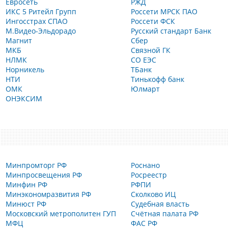
Евросеть
РЖД
ИКС 5 Ритейл Групп
Россети МРСК ПАО
Ингосстрах СПАО
Россети ФСК
М.Видео-Эльдорадо
Русский стандарт Банк
Магнит
Сбер
МКБ
Связной ГК
НЛМК
СО ЕЭС
Норникель
ТБанк
НТИ
Тинькофф банк
ОМК
Юлмарт
ОНЭКСИМ
Минпромторг РФ
Роснано
Минпросвещения РФ
Росреестр
Минфин РФ
РФПИ
Минэкономразвития РФ
Сколково ИЦ
Минюст РФ
Судебная власть
Московский метрополитен ГУП
Счётная палата РФ
МФЦ
ФАС РФ