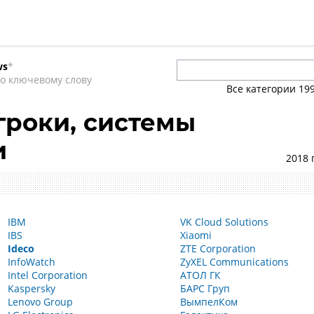
ws
*
о ключевому слову
Все категории
19
и
роки, системы
и
2018 
IBM
VK Cloud Solutions
IBS
Xiaomi
Ideco
ZTE Corporation
InfoWatch
ZyXEL Communications
Intel Corporation
АТОЛ ГК
Kaspersky
БАРС Груп
Lenovo Group
ВымпелКом