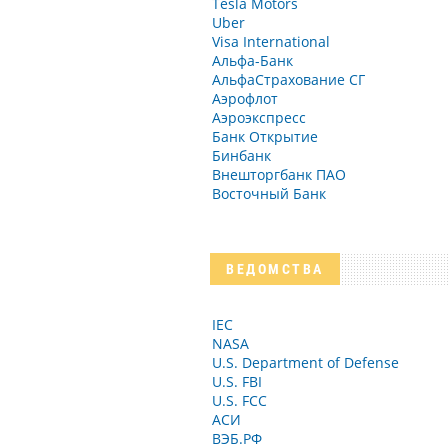
Tesla Motors
Uber
Visa International
Альфа-Банк
АльфаСтрахование СГ
Аэрофлот
Аэроэкспресс
Банк Открытие
Бинбанк
Внешторгбанк ПАО
Восточный Банк
ВЕДОМСТВА
IEC
NASA
U.S. Department of Defense
U.S. FBI
U.S. FCC
АСИ
ВЭБ.РФ