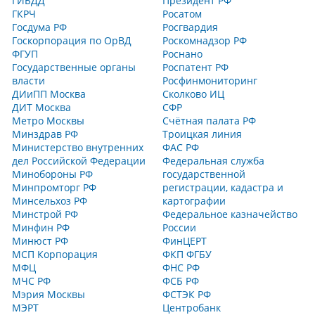
ГИБДД
Президент РФ
ГКРЧ
Росатом
Госдума РФ
Росгвардия
Госкорпорация по ОрВД
Роскомнадзор РФ
ФГУП
Роснано
Государственные органы
Роспатент РФ
власти
Росфинмониторинг
ДИиПП Москва
Сколково ИЦ
ДИТ Москва
СФР
Метро Москвы
Счётная палата РФ
Минздрав РФ
Троицкая линия
Министерство внутренних
ФАС РФ
дел Российской Федерации
Федеральная служба
Минобороны РФ
государственной
Минпромторг РФ
регистрации, кадастра и
Минсельхоз РФ
картографии
Минстрой РФ
Федеральное казначейство
Минфин РФ
России
Минюст РФ
ФинЦЕРТ
МСП Корпорация
ФКП ФГБУ
МФЦ
ФНС РФ
МЧС РФ
ФСБ РФ
Мэрия Москвы
ФСТЭК РФ
МЭРТ
Центробанк