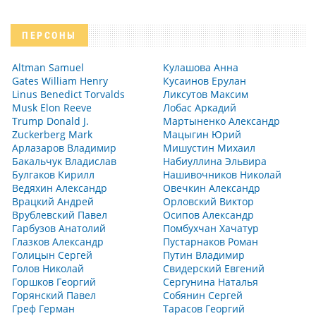
ПЕРСОНЫ
Altman Samuel
Кулашова Анна
Gates William Henry
Кусаинов Ерулан
Linus Benedict Torvalds
Ликсутов Максим
Musk Elon Reeve
Лобас Аркадий
Trump Donald J.
Мартыненко Александр
Zuckerberg Mark
Мацыгин Юрий
Арлазаров Владимир
Мишустин Михаил
Бакальчук Владислав
Набиуллина Эльвира
Булгаков Кирилл
Нашивочников Николай
Ведяхин Александр
Овечкин Александр
Врацкий Андрей
Орловский Виктор
Врублевский Павел
Осипов Александр
Гарбузов Анатолий
Помбухчан Хачатур
Глазков Александр
Пустарнаков Роман
Голицын Сергей
Путин Владимир
Голов Николай
Свидерский Евгений
Горшков Георгий
Сергунина Наталья
Горянский Павел
Собянин Сергей
Греф Герман
Тарасов Георгий