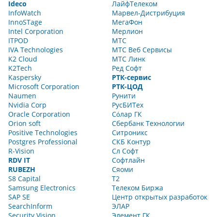
Ideco
ЛайфТелеком
InfoWatch
Марвел-Дистрибуция
InnoSTage
МегаФон
Intel Corporation
Мерлион
ITPOD
МТС
IVA Technologies
МТС Веб Сервисы
K2 Cloud
МТС Линк
K2Tech
Ред Софт
Kaspersky
РТК-сервис
Microsoft Corporation
РТК-ЦОД
Naumen
Рунити
Nvidia Corp
РусБИТех
Oracle Corporation
Сόлар ГК
Orion soft
Сбербанк Технологии
Positive Technologies
Ситроникс
Postgres Professional
СКБ Контур
R-Vision
Сл Софт
RDV IT
Софтлайн
RUBEZH
Сяоми
S8 Capital
Т2
Samsung Electronics
Телеком Биржа
SAP SE
Центр открытых разработок
SearchInform
ЭЛАР
Security Vision
Элемент ГК