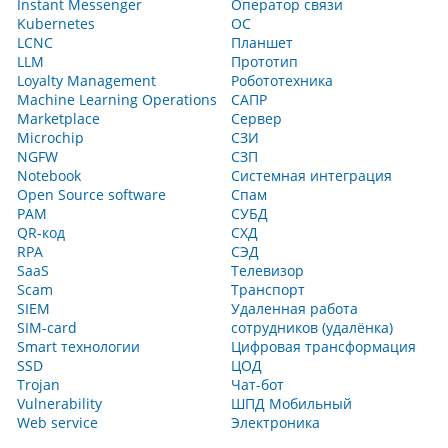
Instant Messenger
Оператор связи
Kubernetes
ОС
LCNC
Планшет
LLM
Прототип
Loyalty Management
Робототехника
Machine Learning Operations
САПР
Marketplace
Сервер
Microchip
СЗИ
NGFW
СЗП
Notebook
Системная интеграция
Open Source software
Спам
PAM
СУБД
QR-код
СХД
RPA
СЭД
SaaS
Телевизор
Scam
Транспорт
SIEM
Удаленная работа
SIM-card
сотрудников (удалёнка)
Smart технологии
Цифровая трансформация
SSD
ЦОД
Trojan
Чат-бот
Vulnerability
ШПД Мобильный
Web service
Электроника