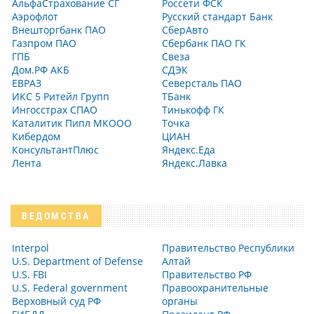
АльфаСтрахование СГ
Россети ФСК
Аэрофлот
Русский стандарт Банк
Внешторгбанк ПАО
СберАвто
Газпром ПАО
Сбербанк ПАО ГК
ГПБ
Свеза
Дом.РФ АКБ
СДЭК
ЕВРАЗ
Северсталь ПАО
ИКС 5 Ритейл Групп
ТБанк
Ингосстрах СПАО
Тинькофф ГК
Каталитик Пипл МКООО
Точка
Кибердом
ЦИАН
КонсультантПлюс
Яндекс.Еда
Лента
Яндекс.Лавка
ВЕДОМСТВА
Interpol
Правительство Республики
U.S. Department of Defense
Алтай
U.S. FBI
Правительство РФ
U.S. Federal government
Правоохранительные
Верховный суд РФ
органы