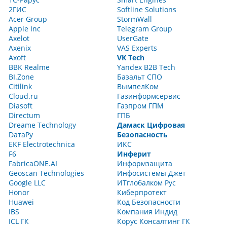
2ГИС
Softline Solutions
Acer Group
StormWall
Apple Inc
Telegram Group
Axelot
UserGate
Axenix
VAS Experts
Axoft
VK Tech
BBK Realme
Yandex B2B Tech
BI.Zone
Базальт СПО
Citilink
ВымпелКом
Cloud.ru
Газинформсервис
Diasoft
Газпром ГПМ
Directum
ГПБ
Dreame Technology
Дамаск Цифровая
DатаРу
Безопасность
EKF Electrotechnica
ИКС
F6
Инферит
FabricaONE.AI
Информзащита
Geoscan Technologies
Инфосистемы Джет
Google LLC
ИТглобалком Рус
Honor
Киберпротект
Huawei
Код Безопасности
IBS
Компания Индид
ICL ГК
Корус Консалтинг ГК