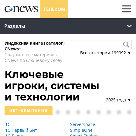
ТЕЛЕКОМ
Разделы
Индексная книга (каталог)
CNews
*
Все категории
199092
▼
Получите все материалы
CNews по ключевому слову
Ключевые
игроки, системы
и технологии
2025 года ▼
ИКТ-КОМПАНИИ
1С
Serverspace
1С Первый Бит
SimpleOne
1С-Рарус
Smart Engines