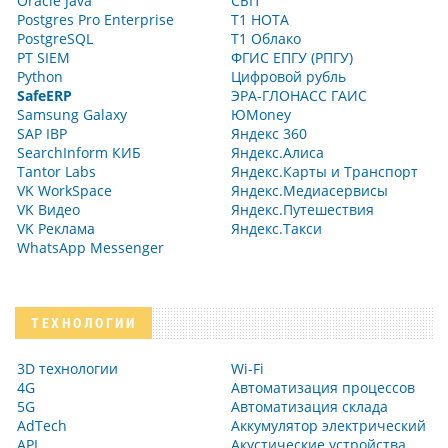
Oracle Java
СБП
Postgres Pro Enterprise
Т1 НОТА
PostgreSQL
Т1 Облако
PT SIEM
ФГИС ЕПГУ (РПГУ)
Python
Цифровой рубль
SafeERP
ЭРА-ГЛОНАСС ГАИС
Samsung Galaxy
ЮMoney
SAP IBP
Яндекс 360
SearchInform КИБ
Яндекс.Алиса
Tantor Labs
Яндекс.Карты и Транспорт
VK WorkSpace
Яндекс.Медиасервисы
VK Видео
Яндекс.Путешествия
VK Реклама
Яндекс.Такси
WhatsApp Messenger
ТЕХНОЛОГИИ
3D технологии
Wi-Fi
4G
Автоматизация процессов
5G
Автоматизация склада
AdTech
Аккумулятор электрический
API
Акустические устройства