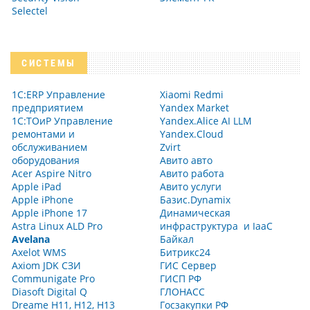
Selectel
СИСТЕМЫ
1С:ERP Управление
Xiaomi Redmi
предприятием
Yandex Market
1С:ТОиР Управление
Yandex.Alice AI LLM
ремонтами и
Yandex.Cloud
обслуживанием
Zvirt
оборудования
Авито авто
Acer Aspire Nitro
Авито работа
Apple iPad
Авито услуги
Apple iPhone
Базис.Dynamix
Apple iPhone 17
Динамическая
Astra Linux ALD Pro
инфраструктура и IaaC
Avelana
Байкал
Axelot WMS
Битрикс24
Axiom JDK СЗИ
ГИС Сервер
Communigate Pro
ГИСП РФ
Diasoft Digital Q
ГЛОНАСС
Dreame H11, H12, H13
Госзакупки РФ