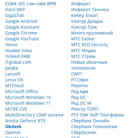
ELMA 365 Low-code BPM
Инферит
Flant DKP
Инферит Техника
GigaChat
Кибер Бэкап
Google Android
Контур.Диадок
Google Assistant
Контур.Толк
Google Chrome
Много приложений
Google YouTube
МТС Exolve
Honor
МТС RED Security
Huawei nova
МТС Медиа
Indeed PAM
МТС Стрим
ITglobal.com
Новые облачные
Jatoba
технологии
Lansoft
ОМП
Linux OS
Р7-Офис
M1Cloud
Ревотех
Microsoft Office
Ред Адм
Microsoft Windows 10
Ред ОС
Microsoft Windows 11
Ред ОС М
MITRE CVE
Реестр ТОРП
MultiDirectory LDAP-каталог
РТУ ПАК VoIP Платформа
Nvidia GeForce RTX
Сбербанк Онлайн
Okdesk
Сбербанк Технологии
OpenAI
СберБизнес