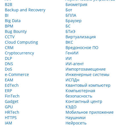
B2B
Биометрия
Backup and Recovery
Бот
BI
БПЛА
Big Data
Браузер
BPM
БС
Bug Bounty
БТиЭ
CCTV
Виртуализация
Cloud Computing
ВКС
CRM
Вредоносное ПО
Cryptocurrency
ГенИИ
DLP
ИИ
DNS
ИИ-агент
DoS
Импортозамещение
e-Commerce
Инженерные системы
EAM
ИСПДн
EdTech
Квантовый компьютер
ERP
Компьютерная
FinTech
безопасность
Gadget
Контактный центр
GPU
КЭДО
HRTech
Мобильное приложение
HTTPS
Наушники
IAM
Нейросеть