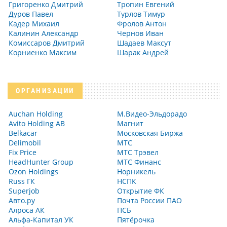
Григоренко Дмитрий
Тропин Евгений
Дуров Павел
Турлов Тимур
Кадер Михаил
Фролов Антон
Калинин Александр
Чернов Иван
Комиссаров Дмитрий
Шадаев Максут
Корниенко Максим
Шарак Андрей
ОРГАНИЗАЦИИ
Auchan Holding
М.Видео-Эльдорадо
Avito Holding AB
Магнит
Belkacar
Московская Биржа
Delimobil
МТС
Fix Price
МТС Трэвел
HeadHunter Group
МТС Финанс
Ozon Holdings
Норникель
Russ ГК
НСПК
Superjob
Открытие ФК
Авто.ру
Почта России ПАО
Алроса АК
ПСБ
Альфа-Капитал УК
Пятёрочка