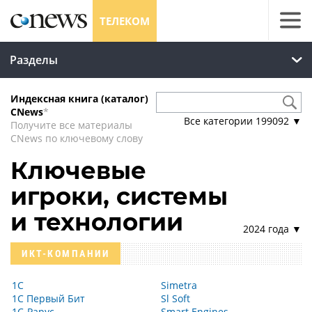
ТЕЛЕКОМ
Разделы
Индексная книга (каталог)
CNews
*
Все категории
199092
▼
Получите все материалы
CNews по ключевому слову
Ключевые
игроки, системы
и технологии
2024 года ▼
ИКТ-КОМПАНИИ
1С
Simetra
1С Первый Бит
Sl Soft
1С-Рарус
Smart Engines