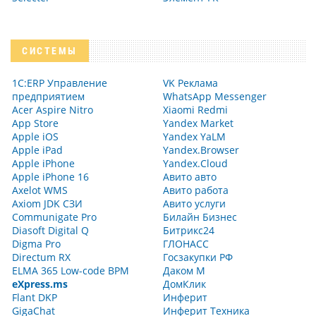
СИСТЕМЫ
1С:ERP Управление
VK Реклама
предприятием
WhatsApp Messenger
Acer Aspire Nitro
Xiaomi Redmi
App Store
Yandex Market
Apple iOS
Yandex YaLM
Apple iPad
Yandex.Browser
Apple iPhone
Yandex.Cloud
Apple iPhone 16
Авито авто
Axelot WMS
Авито работа
Axiom JDK СЗИ
Авито услуги
Communigate Pro
Билайн Бизнес
Diasoft Digital Q
Битрикс24
Digma Pro
ГЛОНАСС
Directum RX
Госзакупки РФ
ELMA 365 Low-code BPM
Даком М
eXpress.ms
ДомКлик
Flant DKP
Инферит
GigaChat
Инферит Техника