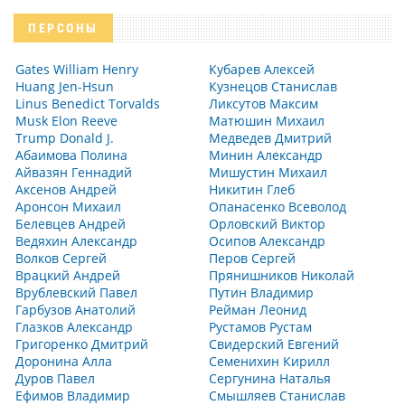
ПЕРСОНЫ
Gates William Henry
Кубарев Алексей
Huang Jen-Hsun
Кузнецов Станислав
Linus Benedict Torvalds
Ликсутов Максим
Musk Elon Reeve
Матюшин Михаил
Trump Donald J.
Медведев Дмитрий
Абаимова Полина
Минин Александр
Айвазян Геннадий
Мишустин Михаил
Аксенов Андрей
Никитин Глеб
Аронсон Михаил
Опанасенко Всеволод
Белевцев Андрей
Орловский Виктор
Ведяхин Александр
Осипов Александр
Волков Сергей
Перов Сергей
Врацкий Андрей
Прянишников Николай
Врублевский Павел
Путин Владимир
Гарбузов Анатолий
Рейман Леонид
Глазков Александр
Рустамов Рустам
Григоренко Дмитрий
Свидерский Евгений
Доронина Алла
Семенихин Кирилл
Дуров Павел
Сергунина Наталья
Ефимов Владимир
Смышляев Станислав