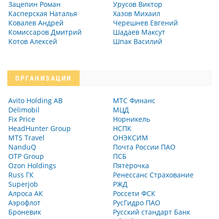
Зацепин Роман
Урусов Виктор
Касперская Наталья
Хазов Михаил
Ковалев Андрей
Черешнев Евгений
Комиссаров Дмитрий
Шадаев Максут
Котов Алексей
Шпак Василий
ОРГАНИЗАЦИИ
Avito Holding AB
МТС Финанс
Delimobil
МЦД
Fix Price
Норникель
HeadHunter Group
НСПК
MTS Travel
ОНЭКСИМ
NanduQ
Почта России ПАО
OTP Group
ПСБ
Ozon Holdings
Пятёрочка
Russ ГК
Ренессанс Страхование
Superjob
РЖД
Алроса АК
Россети ФСК
Аэрофлот
РусГидро ПАО
Броневик
Русский стандарт Банк