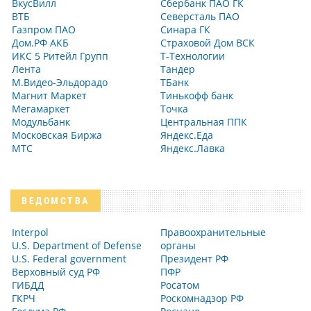
ВкусВилл
Сбербанк ПАО ГК
ВТБ
Северсталь ПАО
Газпром ПАО
Синара ГК
Дом.РФ АКБ
Страховой Дом ВСК
ИКС 5 Ритейл Групп
Т-Технологии
Лента
Тандер
М.Видео-Эльдорадо
ТБанк
Магнит Маркет
Тинькофф банк
Мегамаркет
Точка
Модульбанк
Центральная ППК
Московская Биржа
Яндекс.Еда
МТС
Яндекс.Лавка
ВЕДОМСТВА
Interpol
Правоохранительные
U.S. Department of Defense
органы
U.S. Federal government
Президент РФ
Верховный суд РФ
ПФР
ГИБДД
Росатом
ГКРЧ
Роскомнадзор РФ