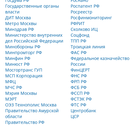
Госдума РФ
Роснано
Государственные органы
Роспатент РФ
власти
Росреестр
ДИТ Москва
Росфинмониторинг
Метро Москвы
РФРИТ
Минздрав РФ
Сколково ИЦ
Министерство внутренних
Соцфонд
дел Российской Федерации
ТПП РФ
Минобороны РФ
Троицкая линия
Минпромторг РФ
ФАС РФ
Минфин РФ
Федеральное казначейство
Минюст РФ
России
Мосгортранс ГУП
ФинЦЕРТ
МСП Корпорация
ФНС РФ
МФЦ
ФРП РФ
МЧС РФ
ФСБ РФ
Мэрия Москвы
ФССП РФ
МЭРТ
ФСТЭК РФ
ОЭЗ Технополис Москва
ФТС РФ
Правительство Амурской
Центробанк
области
ЦСР
Правительство РФ