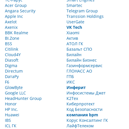
Acer Group
Smartec
Angara Security
Telegram Group
Apple Inc
Transsion Holdings
Axelot
UserGate
Axenix
VK Tech
BBK Realme
Xiaomi
BI.Zone
Актив
BSS
АТОЛ ГК
Citilink
Базальт СПО
Cloud4Y
Билайн
Diasoft
Билайн Бизнес
Digma
Газинформсервис
Directum
ГЛОНАСС АО
DатаРу
ГПБ
F6
ИКС
GlowByte
Инферит
Google LLC
Инфосистемы Джет
HeadHunter Group
К2Тех
Honor
Киберпротект
HP Inc.
Код Безопасности
Huawei
компания bpm
IBS
Корус Консалтинг ГК
ICL ГК
ЛайфТелеком