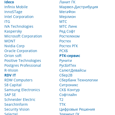
Ideco
Ланит ГК
Infinix Mobile
Марвел-Дистрибуция
InnoSTage
МегаФон
Intel Corporation
Мерлион
ITG
МТС
IVA Technologies
МТС Линк
Kaspersky
Ред Софт
Microsoft Corporation
Ростелеком
MONT
Ростех
Nvidia Corp
Ростех РГК
Oracle Corporation
РСХБ
Orion soft
РТК-сервис
Positive Technologies
Рунити
Postgres Professional
РусБИТех
R-Vision
СалютДевайсы
RDV IT
Сбер2В
RDW Computers
Сбербанк Технологии
S8 Capital
Ситроникс
Samsung Electronics
СКБ Контур
SAP SE
Софтлайн
Schneider Electric
Т2
SearchInform
ТТК
Security Vision
Цифровые Решения
Selectel
Элемент ГК