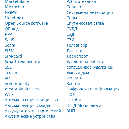
Marketplace
Робототехника
Microchip
Сервер
NGFW
Системная интеграция
Notebook
Спам
Open Source software
Спутниковая связь
QR-код
СУБД
RPA
СХД
SaaS
СЭД
Scam
Телевизор
SIEM
Телефон
SIM-card
Транспорт
Smart технологии
Удаленная работа
SSD
сотрудников (удалёнка)
Trojan
Умный дом
VR
Фишинг
Vulnerability
Хостинг
Wearable devices
Цифровая трансформация
Wi-Fi
ЦОД
Автоматизация процессов
Чат-бот
Автоматизация склада
ШПД Мобильный
Аккумулятор электрический
ЭЦП
Акустические устройства