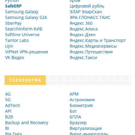
Python
Хром
SafeERP
Цифровой рубль
Samsung Galaxy
ЭЛАР ЭларСкан
Samsung Galaxy S24
ЭРА-ГЛОНАСС ГАИС
SberPay
Яндекс 360
SearchInform КИБ
Яндекс.Алиса
Softline Universe
Яндекс.Дзен
Tantor Labs
Яндекс.Карты и Транспорт
Ujin
Яндекс.Медиасервисы
ViPNet VPN-решение
Яндекс.Путешествия
VK Видео
Яндекс.Такси
ТЕХНОЛОГИИ
4G
АРМ
5G
Астрономия
AdTech
Биометрия
API
Бот
B2B
БПЛА
Backup and Recovery
Браузер
BI
Виртуализация
Big Data
Вирус-вымогатель