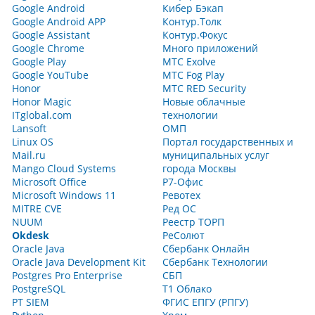
Google Android
Кибер Бэкап
Google Android APP
Контур.Толк
Google Assistant
Контур.Фокус
Google Chrome
Много приложений
Google Play
МТС Exolve
Google YouTube
МТС Fog Play
Honor
МТС RED Security
Honor Magic
Новые облачные
ITglobal.com
технологии
Lansoft
ОМП
Linux OS
Портал государственных и
Mail.ru
муниципальных услуг
Mango Cloud Systems
города Москвы
Microsoft Office
Р7-Офис
Microsoft Windows 11
Ревотех
MITRE CVE
Ред ОС
NUUM
Реестр ТОРП
Okdesk
РеСолют
Oracle Java
Сбербанк Онлайн
Oracle Java Development Kit
Сбербанк Технологии
Postgres Pro Enterprise
СБП
PostgreSQL
Т1 Облако
PT SIEM
ФГИС ЕПГУ (РПГУ)