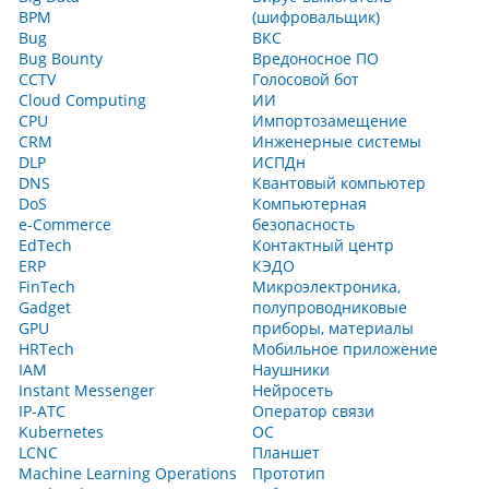
BPM
(шифровальщик)
Bug
ВКС
Bug Bounty
Вредоносное ПО
CCTV
Голосовой бот
Cloud Computing
ИИ
CPU
Импортозамещение
CRM
Инженерные системы
DLP
ИСПДн
DNS
Квантовый компьютер
DoS
Компьютерная
e-Commerce
безопасность
EdTech
Контактный центр
ERP
КЭДО
FinTech
Микроэлектроника,
Gadget
полупроводниковые
GPU
приборы, материалы
HRTech
Мобильное приложение
IAM
Наушники
Instant Messenger
Нейросеть
IP-АТС
Оператор связи
Kubernetes
ОС
LCNC
Планшет
Machine Learning Operations
Прототип