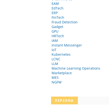
EAM
EdTech
ERP
FinTech
Fraud Detection
Gadget
GPU
HRTech
IAM
Instant Messenger
IoT
Kubernetes
LCNC
LLM
Machine Learning Operations
Marketplace
MES
NGFW
ПЕРСОНЫ