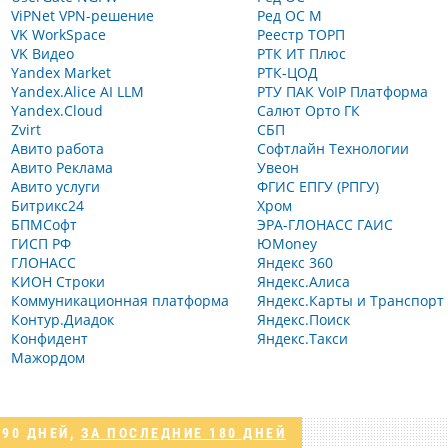
ViPNet VPN-решение
Ред ОС М
VK WorkSpace
Реестр ТОРП
VK Видео
РТК ИТ Плюс
Yandex Market
РТК-ЦОД
Yandex.Alice AI LLM
РТУ ПАК VoIP Платформа
Yandex.Cloud
Салют Орто ГК
Zvirt
СБП
Авито работа
Софтлайн Технологии
Авито Реклама
Увеон
Авито услуги
ФГИС ЕПГУ (РПГУ)
Битрикс24
Хром
БПМСофт
ЭРА-ГЛОНАСС ГАИС
ГИСП РФ
ЮMoney
ГЛОНАСС
Яндекс 360
КИОН Строки
Яндекс.Алиса
Коммуникационная платформа
Яндекс.Карты и Транспорт
Контур.Диадок
Яндекс.Поиск
Конфидент
Яндекс.Такси
Мажордом
 90 ДНЕЙ
,
ЗА ПОСЛЕДНИЕ 180 ДНЕЙ