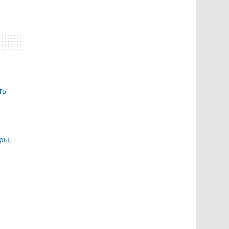
ть
ры,