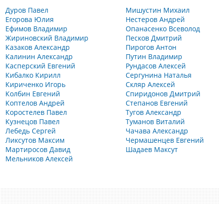
Дуров Павел
Мишустин Михаил
Егорова Юлия
Нестеров Андрей
Ефимов Владимир
Опанасенко Всеволод
Жириновский Владимир
Песков Дмитрий
Казаков Александр
Пирогов Антон
Калинин Александр
Путин Владимир
Касперский Евгений
Рундасов Алексей
Кибалко Кирилл
Сергунина Наталья
Кириченко Игорь
Скляр Алексей
Колбин Евгений
Спиридонов Дмитрий
Коптелов Андрей
Степанов Евгений
Коростелев Павел
Тугов Александр
Кузнецов Павел
Туманов Виталий
Лебедь Сергей
Чачава Александр
Ликсутов Максим
Чермашенцев Евгений
Мартиросов Давид
Шадаев Максут
Мельников Алексей