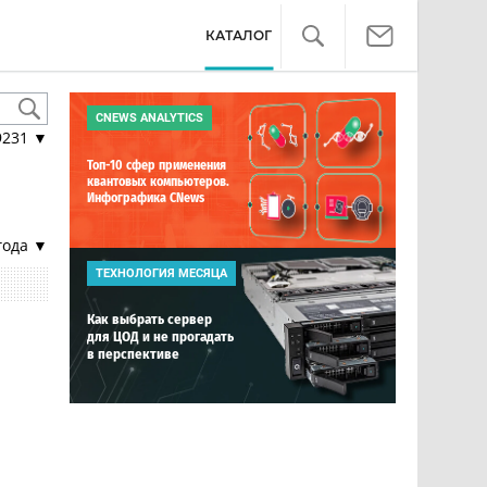
КАТАЛОГ
CNEWS ANALYTICS
9231
▼
Топ-10 сфер применения
квантовых компьютеров.
Инфографика CNews
года ▼
ТЕХНОЛОГИЯ МЕСЯЦА
Как выбрать сервер
для ЦОД и не прогадать
в перспективе