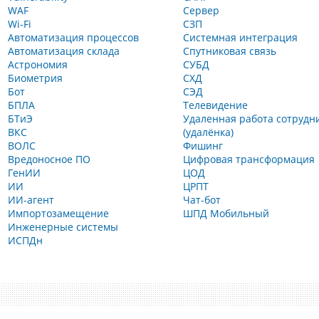
WAF
Сервер
Wi-Fi
СЗП
Автоматизация процессов
Системная интеграция
Автоматизация склада
Спутниковая связь
Астрономия
СУБД
Биометрия
СХД
Бот
СЭД
БПЛА
Телевидение
БТиЭ
Удаленная работа сотрудн
ВКС
(удалёнка)
ВОЛС
Фишинг
Вредоносное ПО
Цифровая трансформация
ГенИИ
ЦОД
ИИ
ЦРПТ
ИИ-агент
Чат-бот
Импортозамещение
ШПД Мобильный
Инженерные системы
ИСПДн