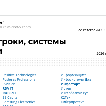
ws
*
о ключевому слову
Все категории
19
и
роки, системы
и
2026 
Positive Technologies
Информзащита
Postgres Professional
Инфосистемы Джет
R-Vision
Инфостарт
RDV IT
Иртея
RUBEZH
ИТглобалком Рус
S8 Capital
К2Тех
Samsung Electronics
Киберпротект