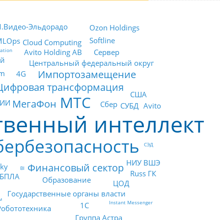
.Видео-Эльдорадо
Ozon Holdings
Softline
MLOps
Cloud Computing
ation
Сервер
Avito Holding AB
ай
Центральный федеральный округ
Импортозамещение
am
4G
Цифровая трансформация
США
МТС
МегаФон
 ИИ
Сбер
СУБД
Avito
твенный интеллект
бербезопасность
СЭД
НИУ ВШЭ
Финансовый сектор
ky
BI
Russ ГК
БПЛА
Образование
ЦОД
Государственные органы власти
м
Instant Messenger
1С
Робототехника
Группа Астра