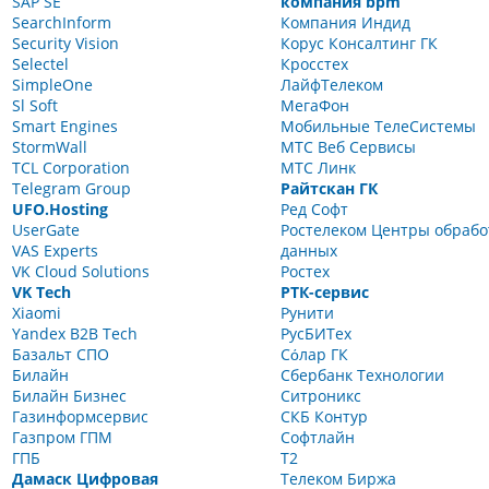
SAP SE
компания bpm
SearchInform
Компания Индид
Security Vision
Корус Консалтинг ГК
Selectel
Кросстех
SimpleOne
ЛайфТелеком
Sl Soft
МегаФон
Smart Engines
Мобильные ТелеСистемы
StormWall
МТС Веб Сервисы
TCL Corporation
МТС Линк
Telegram Group
Райтскан ГК
UFO.Hosting
Ред Софт
UserGate
Ростелеком Центры обрабо
VAS Experts
данных
VK Cloud Solutions
Ростех
VK Tech
РТК-сервис
Xiaomi
Рунити
Yandex B2B Tech
РусБИТех
Базальт СПО
Сόлар ГК
Билайн
Сбербанк Технологии
Билайн Бизнес
Ситроникс
Газинформсервис
СКБ Контур
Газпром ГПМ
Софтлайн
ГПБ
Т2
Дамаск Цифровая
Телеком Биржа