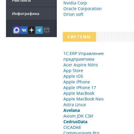
Рейтинги
Nvidia Corp
Oracle Corporation
Инфографика
Orion soft
СИСТЕМЫ
1С:ERP Управление
предприятием
Acer Aspire Nitro
App Store
Apple iOS
Apple iPhone
Apple iPhone 17
Apple MacBook
Apple MacBook Neo
Astra Linux
Avelana
Axiom JDK СЗИ
CedrusData
CICADA8
Communigate Pro