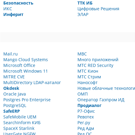
Безопасность
ТТК ИБ
ИКС
Цифровые Решения
Инферит
ЭЛАР
Mail.ru
МВС
Mango Cloud Systems
Много приложений
Microsoft Office
МТС RED Security
Microsoft Windows 11
МТС Кион
MITRE CVE
МТС Стрим
MultiDirectory LDAP-каталог
Нанософт
Okdesk
Новые облачные технолог
Oracle Java
ОМП
Postgres Pro Enterprise
Оператор Газпром ИД
PostgreSQL
Продиалог
SafeERP
Р7-Офис
SafeMobile UEM
Ревотех
SearchInform КИБ
Рег.ру
SpaceX Starlink
Ред Адм
UserGate NGFW
Ред ОС