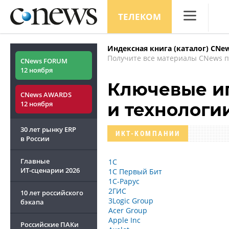
ТЕЛЕКОМ
CNews
Индексная книга (каталог) CNe
Аналитика
Получите все материалы CNews п
CNews FORUM
12 ноября
Конференци
Ключевые иг
CNews AWARDS
Маркет
12 ноября
и технологи
Техника
30 лет рынку ERP
ИКТ-КОМПАНИИ
ТВ
в России
Главные
1С
ИТ-сценарии
2026
1С Первый Бит
1С-Рарус
2ГИС
10 лет российского
3Logic Group
бэкапа
Acer Group
Apple Inc
Российские ПАКи