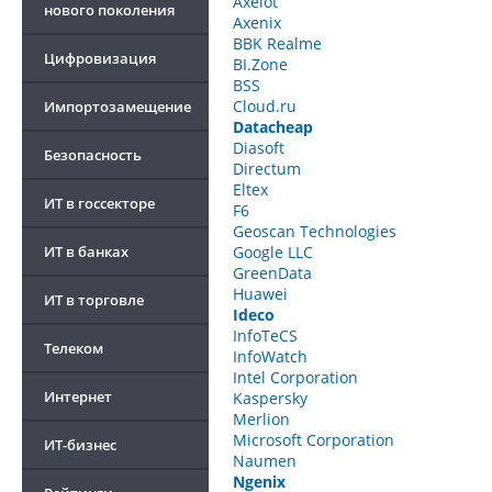
Axelot
нового поколения
Axenix
BBK Realme
Цифровизация
BI.Zone
BSS
Cloud.ru
Импортозамещение
Datacheap
Diasoft
Безопасность
Directum
Eltex
ИТ в госсекторе
F6
Geoscan Technologies
ИТ в банках
Google LLC
GreenData
Huawei
ИТ в торговле
Ideco
InfoTeCS
Телеком
InfoWatch
Intel Corporation
Интернет
Kaspersky
Merlion
Microsoft Corporation
ИТ-бизнес
Naumen
Ngenix