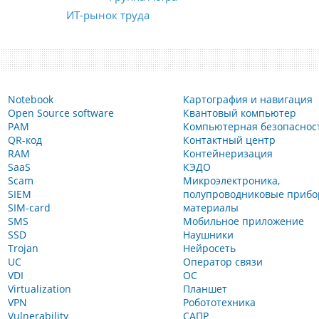
ИТ-рынок труда
Notebook
Картография и навигация
Open Source software
Квантовый компьютер
PAM
Компьютерная безопаснос
QR-код
Контактный центр
RAM
Контейнеризация
SaaS
КЭДО
Scam
Микроэлектроника,
SIEM
полупроводниковые прибо
SIM-card
материалы
SMS
Мобильное приложение
SSD
Наушники
Trojan
Нейросеть
UC
Оператор связи
VDI
ОС
Virtualization
Планшет
VPN
Робототехника
Vulnerability
САПР