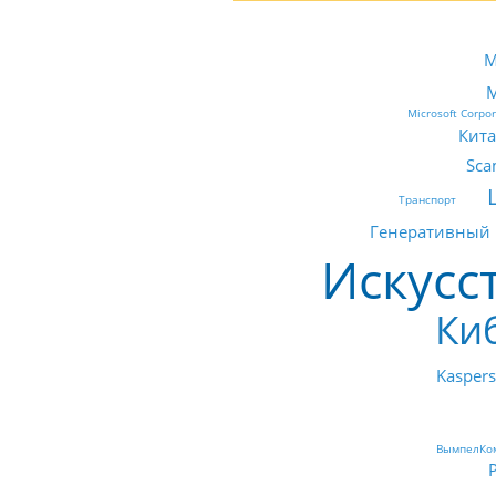
М
Microsoft Corpor
Кит
Sc
Транспорт
Генеративный
Искусс
Ки
Kaspers
ВымпелКо