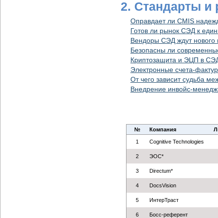
2. Стандарты и
Оправдает ли CMIS надеж
Готов ли рынок СЭД к еди
Вендоры СЭД ждут нового
Безопасны ли современн
Криптозащита и ЭЦП в СЭД
Электронные счета-фактур
От чего зависит судьба м
Внедрение инвойс-менеджм
№
Компания
Л
1
Cognitive Technologies
2
ЭОС*
3
Directum*
4
DocsVision
5
ИнтерТраст
6
Босс-референт