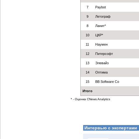
7
Paybot
9
Летограф
8
Ланит*
10
ЦКР*
11
Наумен
12
Питерсофт
13
Элевайз
14
Оптима
15
BB Software Co
Итого
* - Оценка CNews Analytics
Интервью с экспертами