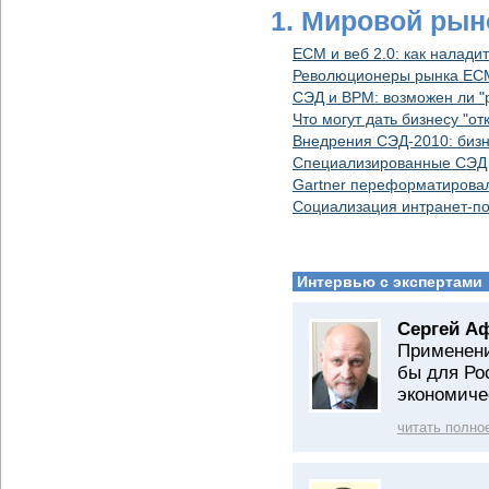
1. Мировой рын
ECM и веб 2.0: как налади
Революционеры рынка ECM:
СЭД и ВРM: возможен ли "
Что могут дать бизнесу "о
Внедрения СЭД-2010: бизн
Специализированные СЭД
Gartner переформатирова
Социализация интранет-по
Интервью с экспертами
Сергей А
Применени
бы для Ро
экономиче
читать полно