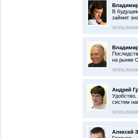
Владимир
В будущем
займет зн
читать полно
Владимир
Последств
на рынке 
читать полно
Андрей Г
Удобство,
систем на
читать полно
Алексей 