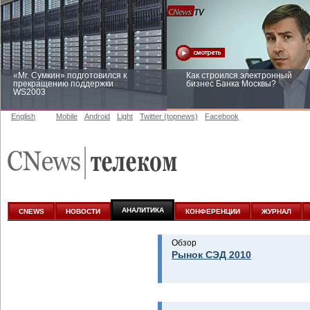
«Mr. Сумкин» подготовился к
Как строился электронный
прекращению поддержки
бизнес Банка Москвы?
WS2003
English
Mobile
Android
Light
Twitter (topnews)
Facebook
Заоблачная оптимизация: как
Рейтинг CNewsInfrastructure 20
Faberlic изменил подход к
приглашаем участвовать
аналитике
АНАЛИТИКА
CNEWS
НОВОСТИ
КОНФЕРЕНЦИИ
ЖУРНАЛ
Обзор
Рынок СЭД 2010